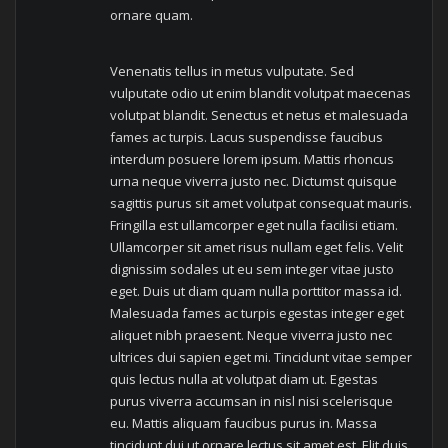
ornare quam.
Venenatis tellus in metus vulputate. Sed
vulputate odio ut enim blandit volutpat maecenas
volutpat blandit. Senectus et netus et malesuada
fames ac turpis. Lacus suspendisse faucibus
interdum posuere lorem ipsum. Mattis rhoncus
urna neque viverra justo nec. Dictumst quisque
sagittis purus sit amet volutpat consequat mauris.
Fringilla est ullamcorper eget nulla facilisi etiam.
Ullamcorper sit amet risus nullam eget felis. Velit
dignissim sodales ut eu sem integer vitae justo
eget. Duis ut diam quam nulla porttitor massa id.
Malesuada fames ac turpis egestas integer eget
aliquet nibh praesent. Neque viverra justo nec
ultrices dui sapien eget mi. Tincidunt vitae semper
quis lectus nulla at volutpat diam ut. Egestas
purus viverra accumsan in nisl nisi scelerisque
eu. Mattis aliquam faucibus purus in. Massa
tincidunt dui ut ornare lectus sit amet est. Elit duis