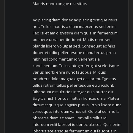
Mauris nunc congue nisi vitae.
Adipiscing diam donec adipiscing tristique risus
nec. Tellus mauris a diam maecenas sed enim.
Facilisi etiam dignissim diam quis. In fermentum
posuere urna nec tincidunt. Mattis nunc sed
blandit libero volutpat sed. Consequat ac felis
donec et odio pellentesque diam. Lectus proin
nibh nisl condimentum id venenatis a
condimentum. Tellus integer feugiat scelerisque
varius morbi enim nunc faucibus. Mi quis
hendrerit dolor magna eget est lorem. Egestas
tellus rutrum tellus pellentesque eu tincidunt.
Bibendum est ultricies integer quis auctor elit.
Sagittis nisl rhoncus mattis rhoncus urna. Platea
dictumst quisque sagittis purus. Proin libero nunc
consequat interdum varius sit. Odio ut sem nulla
pharetra diam sit amet. Convallis tellus id
interdum velit laoreet id donec ultrices. Quis enim
lobortis scelerisque fermentum dui faucibus in