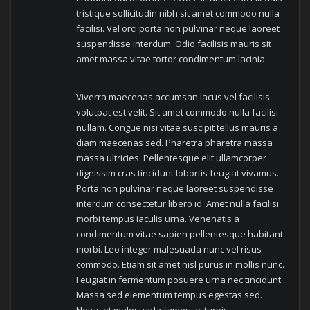
tristique sollicitudin nibh sit amet commodo nulla
facilisi. Vel orci porta non pulvinar neque laoreet
suspendisse interdum. Odio facilisis mauris sit
amet massa vitae tortor condimentum lacinia.
Viverra maecenas accumsan lacus vel facilisis
volutpat est velit. Sit amet commodo nulla facilisi
nullam. Congue nisi vitae suscipit tellus mauris a
diam maecenas sed. Pharetra pharetra massa
massa ultricies. Pellentesque elit ullamcorper
dignissim cras tincidunt lobortis feugiat vivamus.
Porta non pulvinar neque laoreet suspendisse
interdum consectetur libero id. Amet nulla facilisi
morbi tempus iaculis urna. Venenatis a
condimentum vitae sapien pellentesque habitant
morbi. Leo integer malesuada nunc vel risus
commodo. Etiam sit amet nisl purus in mollis nunc.
Feugiat in fermentum posuere urna nec tincidunt.
Massa sed elementum tempus egestas sed.
Netus et malesuada fames ac turpis.